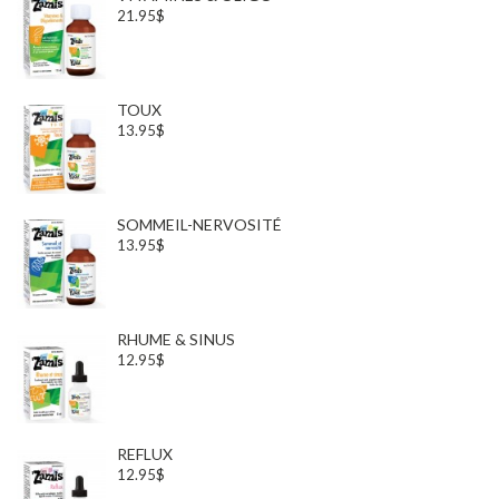
21.95$
TOUX
13.95$
SOMMEIL-NERVOSITÉ
13.95$
RHUME & SINUS
12.95$
REFLUX
12.95$