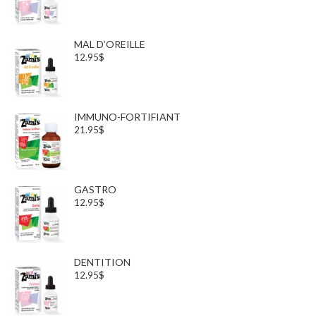
MAL D’OREILLE
12.95$
IMMUNO-FORTIFIANT
21.95$
GASTRO
12.95$
DENTITION
12.95$